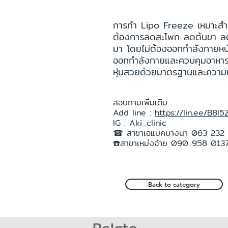
การทำ Lipo Freeze เหมาะสำหรั
ต้องการลดสะโพก ลดต้นขา ลดต้น
มา โดยไม่ต้องออกกำลังกายห
ออกกำลังกายและควบคุมอาหารควบ
หุ่นสวยด้วยมาตรฐานและความปล
สอบถามเพิ่มเติม . . . . .
Add line :
https://lin.ee/B8l5
IG : Aki_clinic
☎ สาขาเอแบคบางนา 063 232
☎️สาขาเหม่งจ๋าย 090 958 013
Back to category