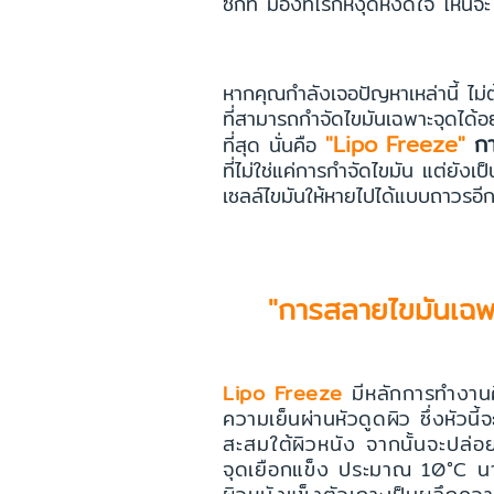
ซักที มองทีไรก็หงุดหงิดใจ ไหนจ
หากคุณกำลังเจอปัญหาเหล่านี้ ไม่
ที่สามารถกำจัดไขมันเฉพาะจุดได้อ
"Lipo Freeze"
ก
ที่สุด นั่นคือ
ที่ไม่ใช่แค่การกำจัดไขมัน แต่ยั
เซลล์ไขมันให้หายไปได้แบบถาวรอี
"การสลายไขมันเฉพา
Lipo Freeze
มีหลักการทำงานคือ
ความเย็นผ่านหัวดูดผิว ซึ่งหัวนี
สะสมใต้ผิวหนัง จากนั้นจะปล่อยค
จุดเยือกแข็ง ประมาณ 10°C นา