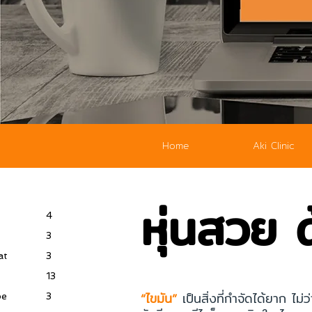
Home
Aki Clinic
หุ่นสวย 
4
3
at
3
13
“ไขมัน”
เป็นสิ่งที่กำจัดได้ยาก ไ
pe
3