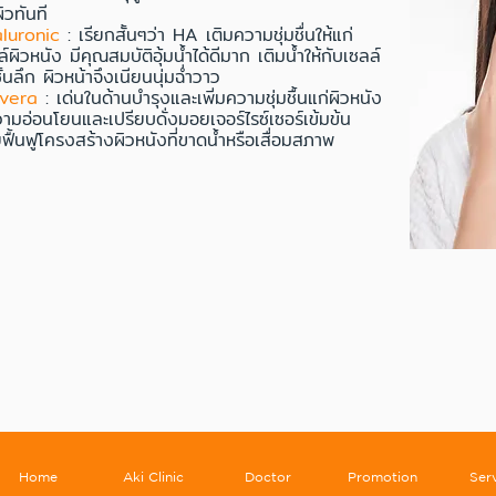
ิวทันที
aluronic
: เรียกสั้นๆว่า HA เติมความชุ่มชื่นให้แก่
์ผิวหนัง มีคุณสมบัติอุ้มน้ำได้ดีมาก เติมน้ำให้กับเซลล์
ั้นลึก ผิวหน้าจึงเนียนนุ่มฉ่ำวาว
vera
: เด่นในด้านบำรุงและเพิ่มความชุ่มชื้นแก่ผิวหนัง
วามอ่อนโยนและเปรียบดั่งมอยเจอร์ไรซ์เซอร์เข้มข้น
ยฟื้นฟูโครงสร้างผิวหนังที่ขาดน้ำหรือเสื่อมสภาพ
Home
Aki Clinic
Doctor
Promotion
Ser