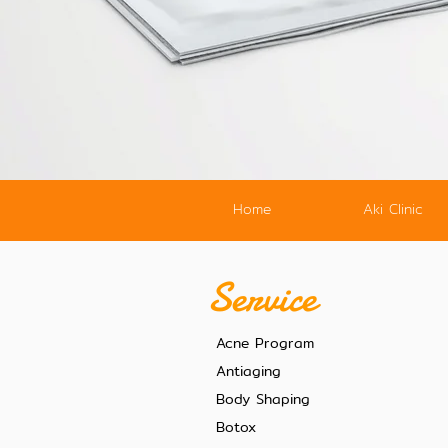
Home
Aki Clinic
Service
Acne Program
Antiaging
Body Shaping
Botox