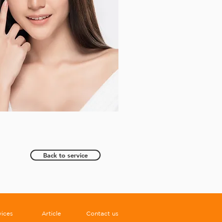
Back to service
vices
Article
Contact us