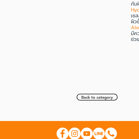
กับผ
Hy
เซลล
ผิวช
Alo
มีค
ช่ว
Back to category