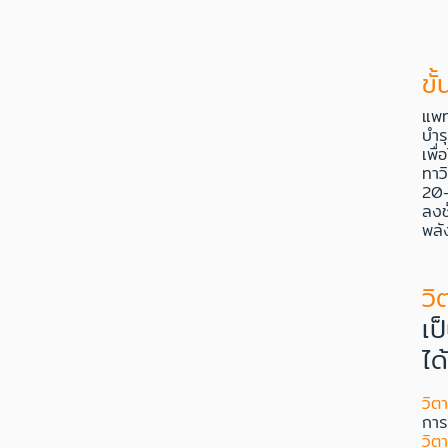
ขั
แพท
บำร
เพื
ทาว
20-
ลงช
พลั
วิ
เป
ได
วิต
การ
วิต