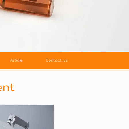
Article
Contact us
ent